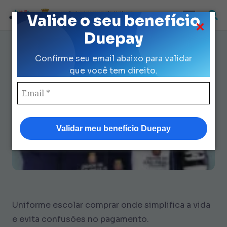
Loja Credenciada para auxilio Uniforme
Valide o seu benefício
e Kit Escolar da Prefeitura de São Paulo
Duepay
Uniforme Escolar Comprar
Confirme seu email abaixo para validar
Onde: 7 Frases para Atender
que você tem direito.
Rápido
Validar meu benefício Duepay
Uniforme escolar comprar onde simplifica a vida
e evita confusões no pagamento.