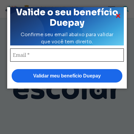
Loja Credenciada para auxilio Uniforme
Valide o seu benefício
e Kit Escolar da Prefeitura de São Paulo
Duepay
Comprar Uniforme Escolar: Guia
Confirme seu email abaixo para validar
Prático para Economizar e
que você tem direito.
Acertar na Escolha
Validar meu benefício Duepay