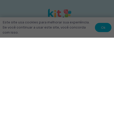
Este site usa cookies para melhorar sua experiência.
Ok
Se você continuar a usar este site, você concorda
com isso.
© 2022 Kit Escolar São Paulo.
Todos os direitos reservados
Tudo Feito com amor
Links úteis
Escolha Seu Uniforme Escolar
Quem Somos
Produtos
Perguntas Frequentes
Entrega
Rastrear Pedido