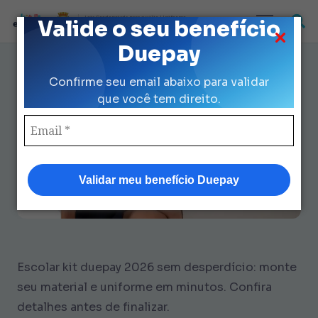
Loja Credenciada para auxilio Uniforme
Valide o seu benefício
e Kit Escolar da Prefeitura de São Paulo
Duepay
Escolar Kit Duepay 2026: Como
Confirme seu email abaixo para validar
Montar em 7 Passos Rápidos
que você tem direito.
Validar meu benefício Duepay
Escolar kit duepay 2026 sem desperdício: monte
seu material e uniforme em minutos. Confira
detalhes antes de finalizar.