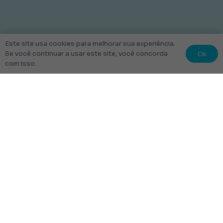
Este site usa cookies para melhorar sua experiência.
Ok
Se você continuar a usar este site, você concorda
com isso.
© 2022 Kit Escolar São Paulo.
Todos os direitos reservados
Tudo Feito com amor