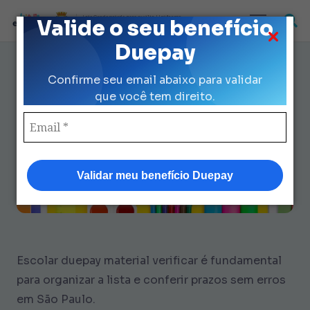
Loja Credenciada para auxilio Uniforme
Valide o seu benefício
e Kit Escolar da Prefeitura de São Paulo
Duepay
Como Verificar Material Escolar
Confirme seu email abaixo para validar
Duepay em 7 Min Sem Erros
que você tem direito.
Validar meu benefício Duepay
Escolar duepay material verificar é fundamental
para organizar a lista e conferir prazos sem erros
em São Paulo.