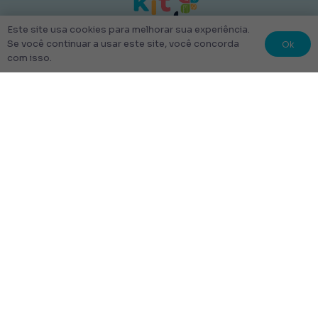
Este site usa cookies para melhorar sua experiência.
Ok
Se você continuar a usar este site, você concorda
com isso.
© 2022 Kit Escolar São Paulo.
Todos os direitos reservados
Tudo Feito com amor
Links úteis
Escolha Seu Uniforme Escolar
Quem Somos
Produtos
Perguntas Frequentes
Entrega
Rastrear Pedido
Entrega em até 48 Horas.
Frete Grátis para toda a cidade de São Paulo.