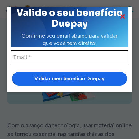
Loja Credenciada para auxilio Uniforme
Valide o seu benefício
e Kit Escolar da Prefeitura de São Paulo
Duepay
Como usar Material Online:
Confirme seu email abaixo para validar
Dicas Infalíveis para Aproveitar
que você tem direito.
Melhor
Validar meu benefício Duepay
Com o avanço da tecnologia, usar material online
se tornou essencial nas tarefas diárias dos