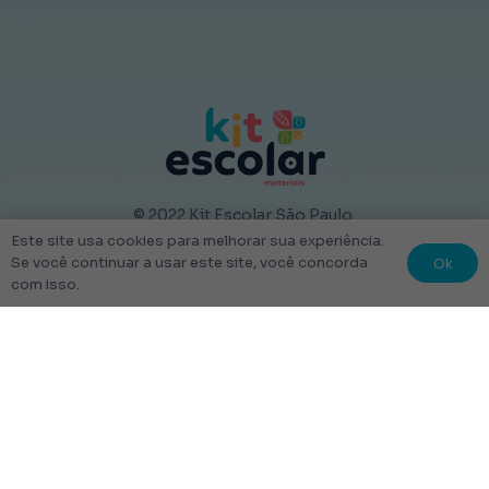
© 2022 Kit Escolar São Paulo.
Todos os direitos reservados
Este site usa cookies para melhorar sua experiência.
Ok
Se você continuar a usar este site, você concorda
Tudo Feito com amor
com isso.
Links úteis
Escolha Seu Uniforme Escolar
Quem Somos
Produtos
Perguntas Frequentes