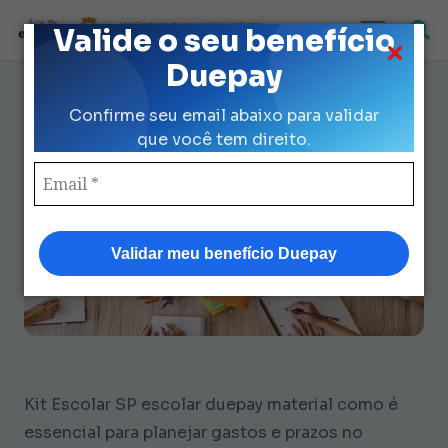
Loja Credenciada para auxilio Uniforme
Valide o seu benefício
e Kit Escolar da Prefeitura de São Paulo
Duepay
Como Organizar Material
Confirme seu email abaixo para validar
Escolar no Duepay: 7 Marcos-
que você tem direito.
Chave
Validar meu benefício Duepay
Kit Escolar SP escolar duepay material como é
essencial para planejar gastos e prazos no