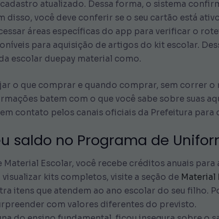
u cadastro atualizado. Dessa forma, o sistema confir
 disso, você deve conferir se o seu cartão está ativ
ssar áreas específicas do app para verificar o rot
níveis para aquisição de artigos do kit escolar. Des
da escolar duepay material como.
ejar o que comprar e quando comprar, sem correr o 
formações batem com o que você sabe sobre suas aqu
em contato pelos canais oficiais da Prefeitura para
saldo no Programa de Uniform
aterial Escolar, você recebe créditos anuais para 
visualizar kits completos, visite a seção de
Material
tra itens que atendem ao ano escolar do seu filho.
surpreender com valores diferentes do previsto.
una do ensino fundamental, ficou insegura sobre o s