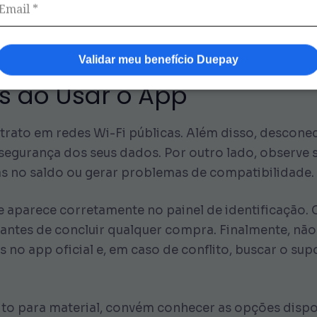
Kit Escolar SP oferece um caminho confiável ao veri
 valores já foram utilizados e quais ainda restam.
Validar meu benefício Duepay
s ao Usar o App
extrato em redes Wi-Fi públicas. Além disso, descon
egurança dos seus dados. Por outro lado, observe se
s no saldo ou gerar problemas de compatibilidade.
e aparece corretamente no painel de identificação. 
 antes de concluir qualquer compra. Finalmente, não
o app oficial e, em caso de conflito, buscar o supo
dito para material, convém conhecer as opções dispo