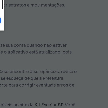
ficar extratos e movimentações.
ecte sua conta quando não estiver
 o aplicativo está atualizado, pois
Caso encontre discrepâncias, revise o
 se esqueça de que a Prefeitura
rte para corrigir eventuais erros de
níveis no site da
Kit Escolar SP
. Você