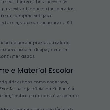
ma seus dados e libera acesso às
o para evitar bloqueios inesperados.
eiro de compras antigas e
sa forma, você consegue usar o Kit
risco de perder prazos ou saldos.
isições escolar duepay material
 confirmar dados.
e e Material Escolar
adquirir artigos como cadernos,
 Escolar
na loja oficial da Kit Escolar
 Porém, lembre-se de consultar sempre
aldo ao comprar um novo tênis. Ela