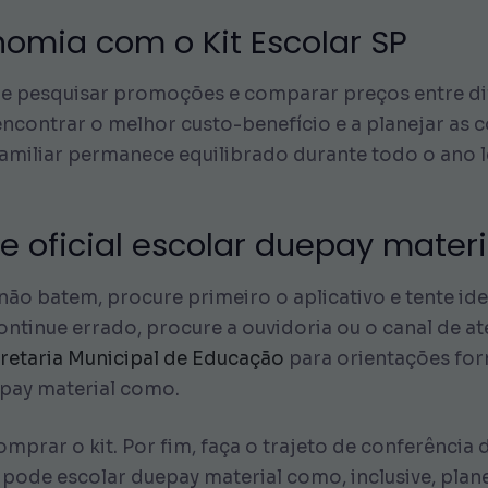
omia com o Kit Escolar SP
e pesquisar promoções e comparar preços entre dif
 encontrar o melhor custo-benefício e a planejar as
iliar permanece equilibrado durante todo o ano le
 oficial escolar duepay mater
não batem, procure primeiro o aplicativo e tente ide
ntinue errado, procure a ouvidoria ou o canal de at
cretaria Municipal de Educação
para orientações form
epay material como.
omprar o kit. Por fim, faça o trajeto de conferência
pode escolar duepay material como, inclusive, plan