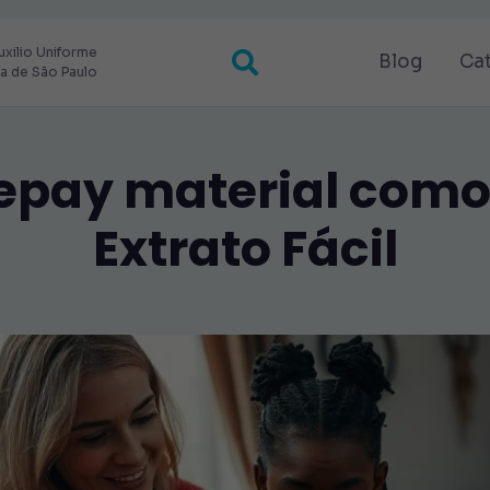
uxilio Uniforme
Blog
Ca
ra de São Paulo
epay material como
Extrato Fácil