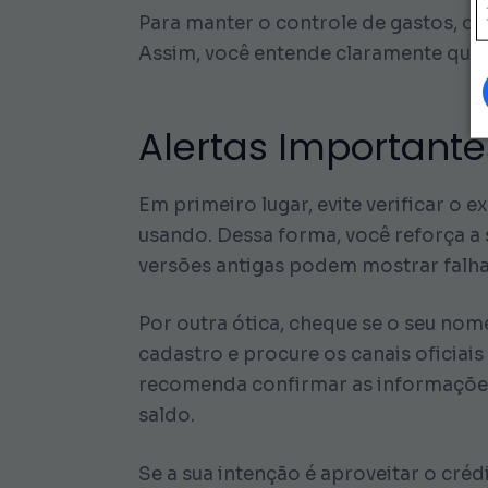
Para manter o controle de gastos, o 
Assim, você entende claramente quais
Alertas Importante
Em primeiro lugar, evite verificar o 
usando. Dessa forma, você reforça a s
versões antigas podem mostrar falha
Por outra ótica, cheque se o seu nom
cadastro e procure os canais oficiais
recomenda confirmar as informações n
saldo.
Se a sua intenção é aproveitar o cré