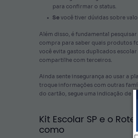
para confirmar o status.
Se
você tiver dúvidas sobre valo
Além disso, é fundamental pesquisa
compra para saber quais produtos fo
você evita gastos duplicados escola
compartilhe com terceiros.
Ainda sente insegurança ao usar a p
troque informações com outras famí
do cartão, segue uma indicação de l
Kit Escolar SP e o Ro
como