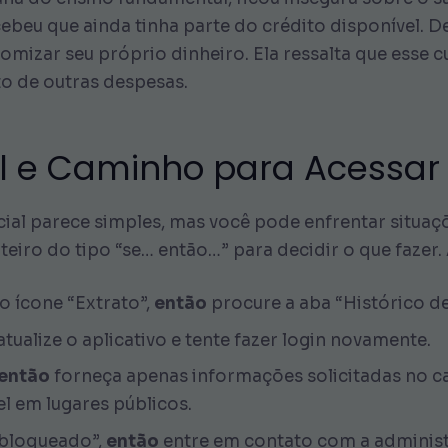
cebeu que ainda tinha parte do crédito disponível. 
omizar seu próprio dinheiro. Ela ressalta que esse c
o de outras despesas.
l e Caminho para Acessar 
cial parece simples, mas você pode enfrentar situaçõ
oteiro do tipo “se… então…” para decidir o que faze
o ícone “Extrato”,
então
procure a aba “Histórico 
tualize o aplicativo e tente fazer login novamente.
então
forneça apenas informações solicitadas no ca
l em lugares públicos.
 bloqueado”,
então
entre em contato com a administ