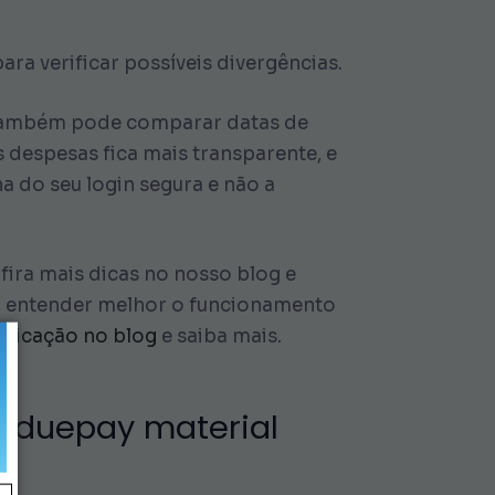
ra verificar possíveis divergências.
ê também pode comparar datas de
despesas fica mais transparente, e
 do seu login segura e não a
ira mais dicas no nosso blog e
a entender melhor o funcionamento
blicação no blog
e saiba mais.
ar duepay material