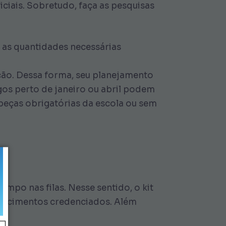
iciais. Sobretudo, faça as pesquisas
e as quantidades necessárias
ação. Dessa forma, seu planejamento
gos perto de janeiro ou abril podem
peças obrigatórias da escola ou sem
mpo nas filas. Nesse sentido, o kit
elecimentos credenciados. Além