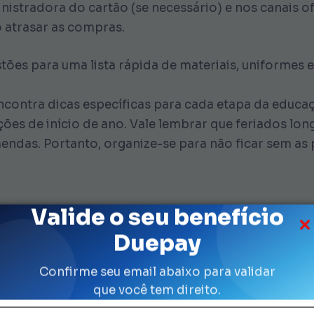
istradora do cartão (se necessário) e nos canais of
 atrasar as compras.
tões para uma lista rápida de materiais, uniformes 
 encontra dicas específicas para cada etapa da educ
ões de início de ano. Vale lembrar que feriados lon
endas. Portanto, organize-se para não ficar sem as 
Valide o seu benefício
ompras Sem Sair de Casa
Duepay
quirir uniforme sem pagar uma fortuna ou perder te
Confirme seu email abaixo para validar
ução prática, pois você pode usar o saldo em estab
que você tem direito.
r SP para encontrar itens essenciais como