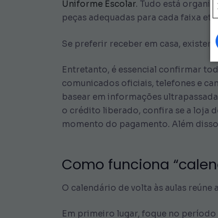
Uniforme Escolar
. Tudo está organi
peças adequadas para cada faixa etár
Se preferir receber em casa, existe
Entretanto, é essencial confirmar t
comunicados oficiais, telefones e ca
basear em informações ultrapassadas
o crédito liberado, confira se a loja 
momento do pagamento. Além disso, 
Como funciona “calen
O calendário de volta às aulas reúne 
Em primeiro lugar, foque no período d