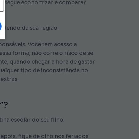
 consegue economizar e comparar
endendo da sua região.
ponsáveis. Você tem acesso a
essa forma, não corre o risco de se
te, quando chegar a hora de gastar
qualquer tipo de inconsistência no
extras.
”?
ina escolar do seu filho.
Depois, fique de olho nos feriados