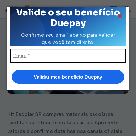
Loja Credenciada para auxilio Uniforme
Valide o seu benefício
e Kit Escolar da Prefeitura de São Paulo
Duepay
Como Fazer Compras Materiais
Confirme seu email abaixo para validar
Escolares no App: 7 Passos
que você tem direito.
Validar meu benefício Duepay
Kit Escolar SP
compras materiais escolares
facilita sua rotina de volta às aulas. Aproveite
valores e confirme detalhes nos canais oficiais