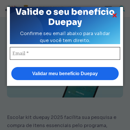
Loja Credenciada para auxilio Uniforme
Valide o seu benefício
e Kit Escolar da Prefeitura de São Paulo
Duepay
Escolar Kit Duepay 2025:
Confirme seu email abaixo para validar
Economize R$ 560 com Compra
que você tem direito.
Segura
Validar meu benefício Duepay
Escolar kit duepay 2025 facilita sua pesquisa e
compra de itens essenciais pelo programa,