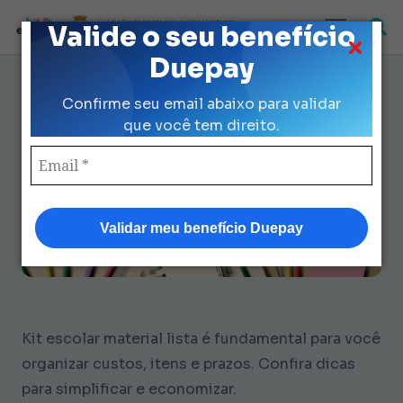
Loja Credenciada para auxilio Uniforme
Valide o seu benefício
e Kit Escolar da Prefeitura de São Paulo
Duepay
Kit Escolar Material Lista: 7
Confirme seu email abaixo para validar
Dicas para Economizar R$ 424
que você tem direito.
Validar meu benefício Duepay
Kit escolar material lista é fundamental para você
organizar custos, itens e prazos. Confira dicas
para simplificar e economizar.