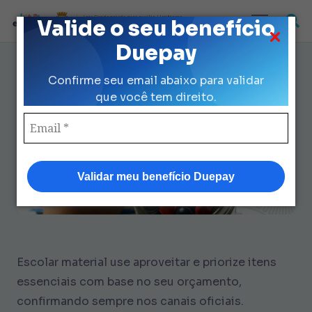
Loja Credenciada para auxilio Uniforme
Valide o seu benefício
e Kit Escolar da Prefeitura de São Paulo
Duepay
Escolar Material Use Aproveitar:
Confirme seu email abaixo para validar
7 Dicas Para Economizar
que você tem direito.
Validar meu benefício Duepay
Escolar material use aproveitar e priorize itens
essenciais com base no seu orçamento,
confirmando sempre nos canais oficiais.