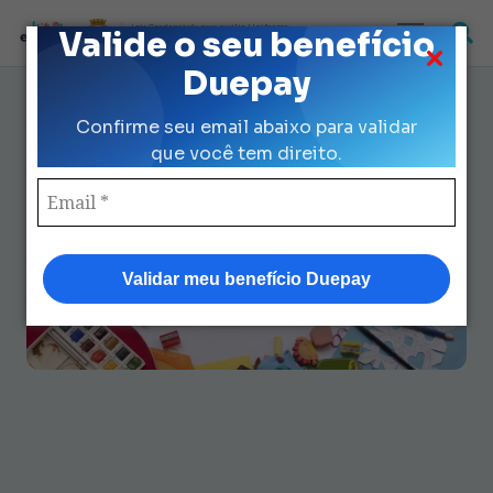
Loja Credenciada para auxilio Uniforme
Valide o seu benefício
e Kit Escolar da Prefeitura de São Paulo
Duepay
Como aproveitar seu Kit de
Confirme seu email abaixo para validar
Escola ao máximo: dicas
que você tem direito.
essenciais
Validar meu benefício Duepay