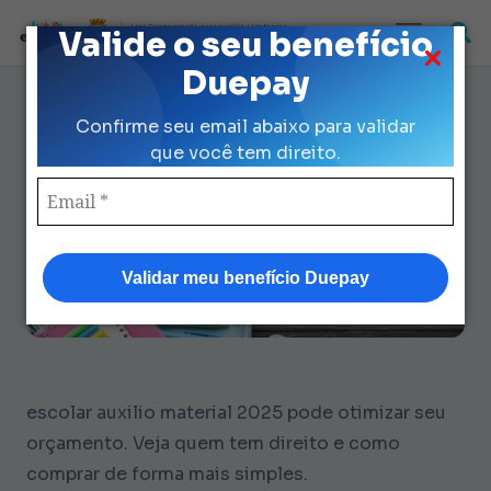
Loja Credenciada para auxilio Uniforme
Valide o seu benefício
e Kit Escolar da Prefeitura de São Paulo
Duepay
7 Dicas de Escolar Auxilio
Confirme seu email abaixo para validar
Material 2025 para Economizar
que você tem direito.
Validar meu benefício Duepay
escolar auxilio material 2025 pode otimizar seu
orçamento. Veja quem tem direito e como
comprar de forma mais simples.