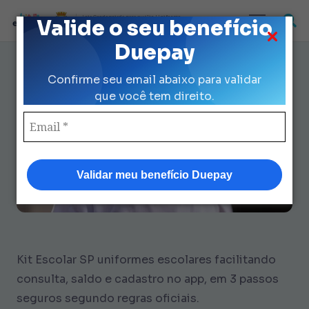
Loja Credenciada para auxilio Uniforme
Valide o seu benefício
e Kit Escolar da Prefeitura de São Paulo
Duepay
Uniformes Escolares Facilitando
Confirme seu email abaixo para validar
vs Duepay: 3 Passos Fáceis
que você tem direito.
Validar meu benefício Duepay
Kit Escolar SP uniformes escolares facilitando
consulta, saldo e cadastro no app, em 3 passos
seguros segundo regras oficiais.