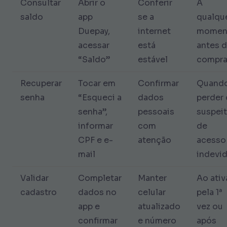
Consultar
Abrir o
Conferir
A
saldo
app
se a
qualqu
Duepay,
internet
momen
acessar
está
antes 
“Saldo”
estável
compra
Recuperar
Tocar em
Confirmar
Quand
senha
“Esqueci a
dados
perder
senha”,
pessoais
suspeit
informar
com
de
CPF e e-
atenção
acesso
mail
indevi
Validar
Completar
Manter
Ao ativ
cadastro
dados no
celular
pela 1ª
app e
atualizado
vez ou
confirmar
e número
após