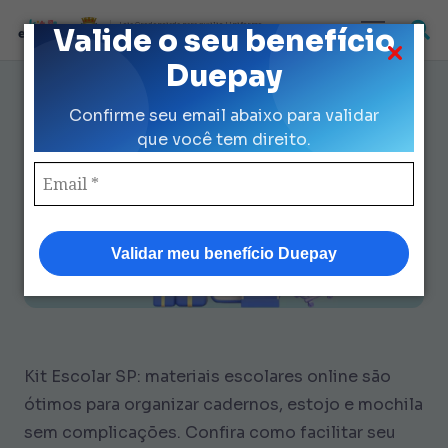
Loja Credenciada para auxilio Uniforme
Valide o seu benefício
e Kit Escolar da Prefeitura de São Paulo
Duepay
Materiais Escolares Online: 7
Confirme seu email abaixo para validar
Passos Fáceis para Organizar
que você tem direito.
Validar meu benefício Duepay
Kit Escolar SP: materiais escolares online são
ótimos para organizar cadernos, estojo e mochila
sem complicações. Confira como facilitar seu