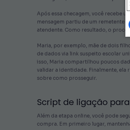
Após essa checagem, você recebe um 
mensagem partiu de um remetente ofic
atendente. Como resultado, o process
Maria, por exemplo, mãe de dois fil
de dados via link suspeito escolar un
isso, Maria compartilhou poucos dad
validar a identidade. Finalmente, el
sobre como prosseguir.
Script de ligação par
Além da etapa online, você pode segu
compra. Em primeiro lugar, mantenh