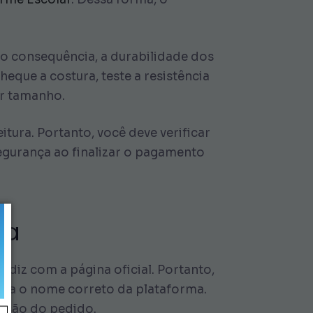
mo consequência, a durabilidade dos
eque a costura, teste a resistência
or tamanho.
tura. Portanto, você deve verificar
segurança ao finalizar o pagamento
da
ndiz com a página oficial. Portanto,
tra o nome correto da plataforma.
lusão do pedido.