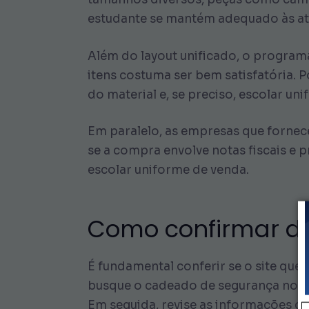
estudante se mantém adequado às ati
Além do layout unificado, o program
itens costuma ser bem satisfatória. 
do material e, se preciso, escolar u
Em paralelo, as empresas que fornece
se a compra envolve notas fiscais e 
escolar uniforme de venda.
Como confirmar da
É fundamental conferir se o site que 
busque o cadeado de segurança no na
Em seguida, revise as informações c