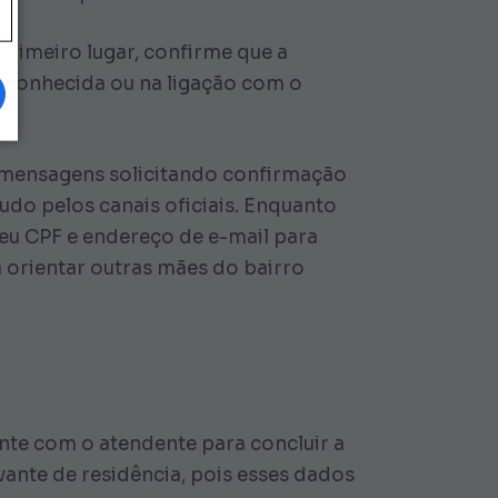
rimeiro lugar, confirme que a
reconhecida ou na ligação com o
r mensagens solicitando confirmação
tudo pelos canais oficiais. Enquanto
eu CPF e endereço de e-mail para
a orientar outras mães do bairro
ente com o atendente para concluir a
nte de residência, pois esses dados