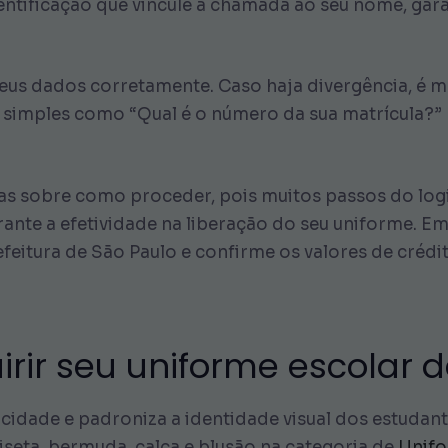
ntificação que vincule a chamada ao seu nome, gar
seus dados corretamente. Caso haja divergência, é 
s simples como “Qual é o número da sua matrícula?” 
ras sobre como proceder, pois muitos passos do lo
ante a efetividade na liberação do seu uniforme. E
efeitura de São Paulo e confirme os valores de crédi
irir seu uniforme escolar d
ticidade e padroniza a identidade visual dos estud
eta, bermuda, calça e blusão na categoria de
Unifo